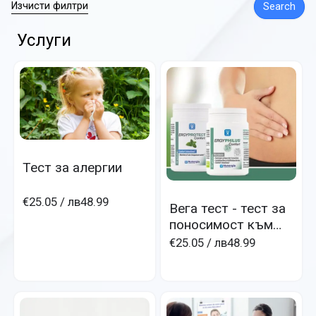
Изчисти филтри
Search
Услуги
Тест за алергии
€25.05
/ лв48.99
Вега тест - тест за
поносимост към
храни
€25.05
/ лв48.99