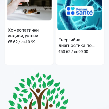
Хомеопатични
индивидуални
Енергийна
капки
€5.62
/ лв10.99
диагностика по
методана д-р Фол
€50.62
/ лв99.00