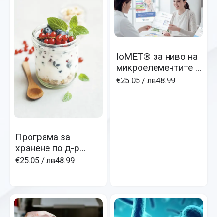
IoMET® за ниво на
микроелементите в
клетката,безкръве
€25.05
/ лв48.99
н, он-лайн
Програма за
хранене по д-р
Кусмин
€25.05
/ лв48.99