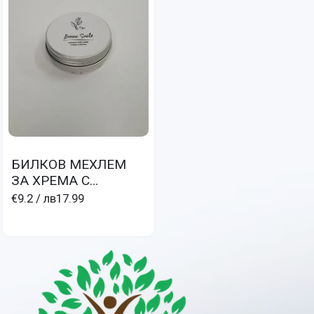
БИЛКОВ МЕХЛЕМ
ЗА ХРЕМА С
МЕНТОВО МАСЛО И
€9.2
/ лв17.99
ЛАВАНДУЛА- CRÉM
AVEC MENTHAE ET
LAVANDULAE