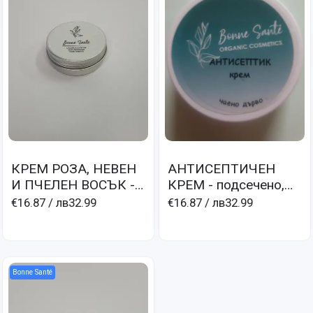
КРЕМ РОЗА, НЕВЕН
АНТИСЕПТИЧЕН
И ПЧЕЛЕН ВОСЪК -
КРЕМ - подсечено,
изгаряне, белези,
гъбички, мокри
€16.87
/ лв32.99
€16.87
/ лв32.99
капиляри, разширени
екземи
вени, хемороиди
Bonne Santé