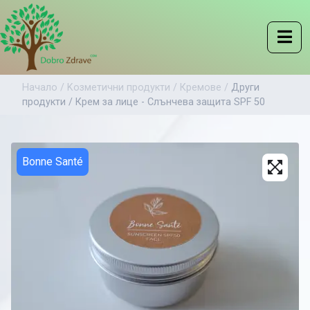
Начало /
Kозметични продукти /
Кремове /
Други
продукти /
Крем за лице - Слънчева защита SPF 50
Bonne Santé